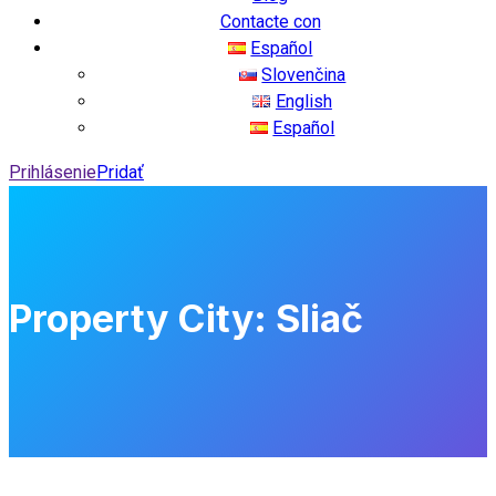
Contacte con
Español
Slovenčina
English
Español
Prihlásenie
Pridať
Property City:
Sliač