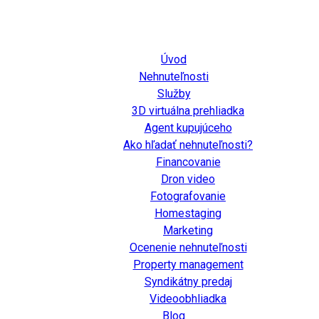
Úvod
Nehnuteľnosti
Služby
3D virtuálna prehliadka
Agent kupujúceho
Ako hľadať nehnuteľnosti?
Financovanie
Dron video
Fotografovanie
Homestaging
Marketing
Ocenenie nehnuteľnosti
Property management
Syndikátny predaj
Videoobhliadka
Blog