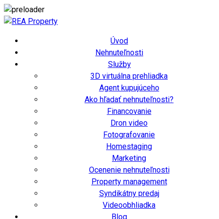
Úvod
Nehnuteľnosti
Služby
3D virtuálna prehliadka
Agent kupujúceho
Ako hľadať nehnuteľnosti?
Financovanie
Dron video
Fotografovanie
Homestaging
Marketing
Ocenenie nehnuteľnosti
Property management
Syndikátny predaj
Videoobhliadka
Blog