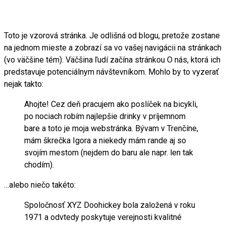
Toto je vzorová stránka. Je odlišná od blogu, pretože zostane
na jednom mieste a zobrazí sa vo vašej navigácii na stránkach
(vo väčšine tém). Väčšina ľudí začína stránkou O nás, ktorá ich
predstavuje potenciálnym návštevníkom. Mohlo by to vyzerať
nejak takto:
Ahojte! Cez deň pracujem ako poslíček na bicykli,
po nociach robím najlepšie drinky v príjemnom
bare a toto je moja webstránka. Bývam v Trenčíne,
mám škrečka Igora a niekedy mám rande aj so
svojím mestom (nejdem do baru ale napr. len tak
chodím).
…alebo niečo takéto:
Spoločnosť XYZ Doohickey bola založená v roku
1971 a odvtedy poskytuje verejnosti kvalitné