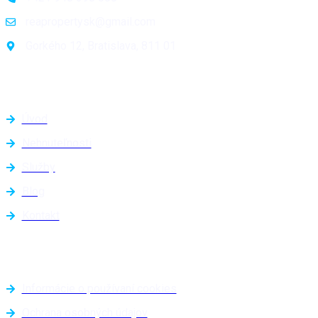
reapropertysk@gmail.com
Gorkého 12, Bratislava, 811 01
Navigácia
Úvod
Nehnuteľnosti
Služby
Blog
Kontakt
Užitočné odkazy
Informácie o používaní cookies
Ochrana osobných údajov